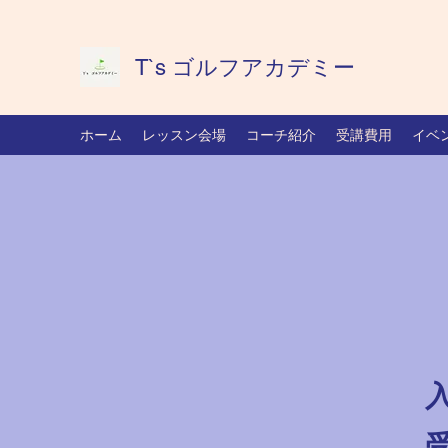
T`s ゴルフアカデミー
ホーム
レッスン会場
コーチ紹介
受講費用
イベ
入
受