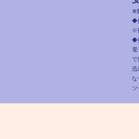
※
◆
※
◆
電
で
迅
な
ツ