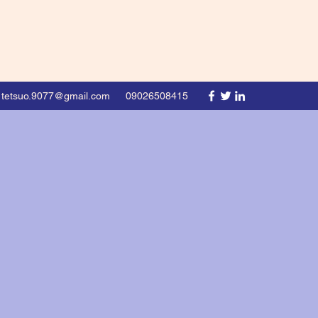
tetsuo.9077@gmail.com
09026508415