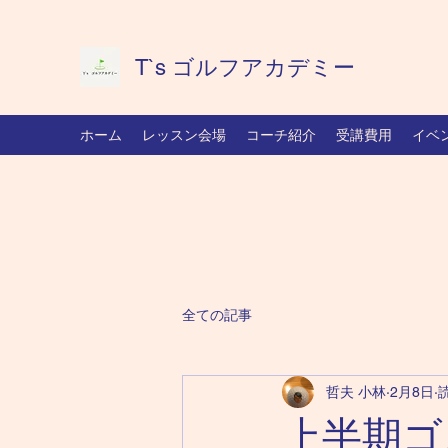
T`s ゴルフアカデミー
ホーム
レッスン会場
コーチ紹介
受講費用
イベ
全ての記事
哲夫 小林
2月8日
上半期ゴ