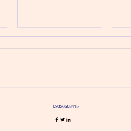
川奈リクエストツアー
軽井
09026508415