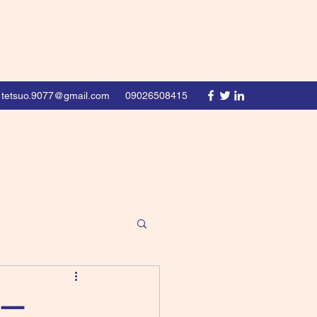
tetsuo.9077@gmail.com
09026508415
ー